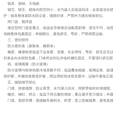
锁具、插销、天地锁
锁芯、锁舌、锁体内部空间小，水汽渗入后低温结冰，会直接冻住锁
护：锁具整体套防水防尘套，缝隙封堵，严禁外力撞击锁体部位。
闭门器、顺序器
液压型闭门器是重点，低温会导致液压油黏度剧增、泄压不均，油管
泡棉整体包裹固定，单独限位，避免挤压、弯折，严禁倒置运输。
三、密封部件
防火密封条（膨胀条、橡胶条）
橡胶、橡塑材质低温下会发硬、变脆、失去弹性，弯折、挤压后无法
封条走向全程软包裹，门体闭合到位并临时捆扎固定，不要强行挤压胶
四、玻璃视窗（防火玻璃）
防火玻璃与框体热胀冷缩系数不同，低温叠加颠簸，玻璃边角、嵌缝
保护膜，外侧加装硬质护板，周边用软泡沫填充缓冲，运输中避免正面
五、辅助细节部位
门缝、拼接缝隙：防止雨雪、水汽灌入结冰，用胶带临时封堵缝隙
螺丝、铆钉、焊点：低温下焊点脆性增加，重点避开受力撞击；外露
门底、底部导槽：易接触车厢积水、积雪，垫上垫板隔离，避免直接