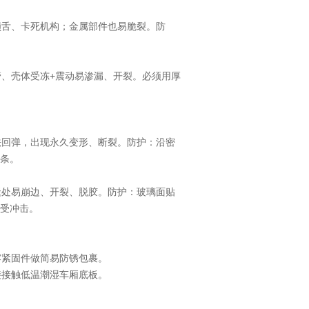
舌、卡死机构；金属部件也易脆裂。防
、壳体受冻+震动易渗漏、开裂。必须用厚
回弹，出现永久变形、断裂。防护：沿密
条。
处易崩边、开裂、脱胶。防护：玻璃面贴
受冲击。
。
紧固件做简易防锈包裹。
接触低温潮湿车厢底板。