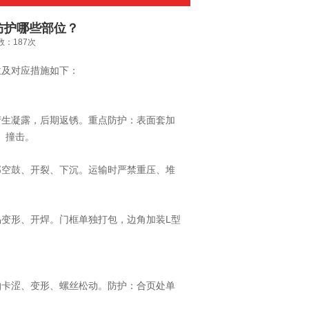
防护哪些部位？
次数：187次
及对应措施如下：
生凝露，后期返锈。重点防护：表面套加
、撞击。
空鼓、开裂、下沉。运输时严禁重压、堆
变形、开焊。门框单独打包，边角加装L型
卡涩、变形、螺丝松动。防护：合页处单