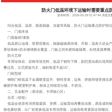
防火门低温环境下运输时需要重点
发布时间：2026-05-28 01:47:44 浏览
结合低温、温差、路面颠簸、冻凝等风险，防火门运输重点防护部位
一、门扇本体
门面板材/漆面
低温易让油漆、喷塑层脆化，颠簸磕碰易掉漆、开裂；温差大还会产
厚珍珠棉+防水缠绕膜全覆盖，门板之间夹硬纸板隔离，杜绝直接摩擦
防火芯材
常用珍珠岩、岩棉等填充料，低温下韧性下降，剧烈震动易出现局部
叠过高，立式摆放为主，倾斜角度不超15°。
门框型材
钢制门框低温下金属硬度提升、韧性变差，边角、拼接焊缝受撞击易
橡胶护角/硬塑料护角，框体之间错层分隔，不挤压。
二、五金配件（易冻损、卡滞核心区）
合页（铰链）
低温会使原有润滑脂凝固、变稠，运输震动再叠加冻胀，易造成转轴
独包裹软膜，出厂前更换低温专用润滑脂，运输前检查紧固全部螺丝。