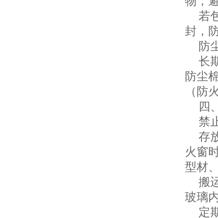
物，
若包
封，
防尘
长期
防尘
（防
四、
禁止
存放
火窗
型材
搬运
玻璃
定期