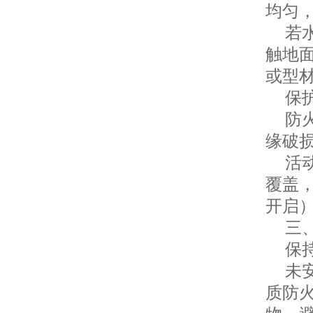
均匀，
若水
触地
或型
保护
防火
缘破
活动
覆盖
开启
三、
保持
未安
质防