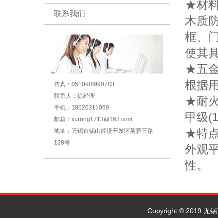
★材
联系我们
木质
框、
使其
★五
根据
传真：0510-88990783
联系人：徐经理
★耐
手机：18020311059
甲级(1
邮箱：xurong1713@163.com
★特
地址：无锡市锡山经济开发区芙蓉三路
128号
外观
性。
Copyright © 2019